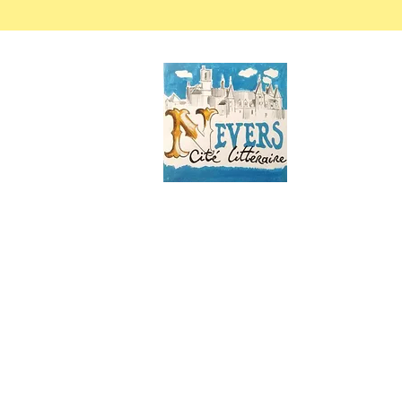
E-mail
:
nevers-cite-litteraire@
Tel
: 06 81 68 31 18