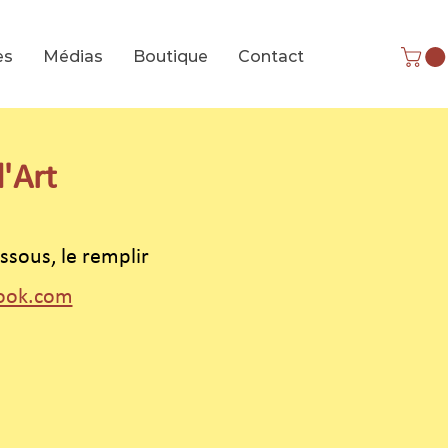
es
Médias
Boutique
Contact
d'Art
ssous, le remplir
look.com